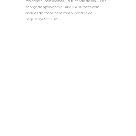
residencial para idosos (ERPI), centro de dia (CD) e
serviço de apoio domiciliário (SAD), todas com
acordos de cooperação com a Instituto da
Segurança Social (ISS).
Missão
Oferecer um serviço eficiente e de qualidade à
população idosa através da prestação de cuidados