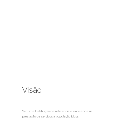
especializados que respondam às necessidades de
cada utente, promovendo a autonomia, a dignidade
humana, a qualidade de vida e o envelhecimento
ativo.
Visão
Ser uma Instituição de referência e excelência na
prestação de serviços à população idosa,