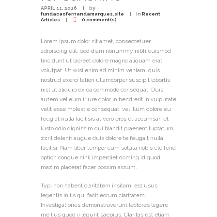
APRIL 11, 2016
by
fundacaofernandamarques.site
in
Recent
Articles
0 comment(s)
Lorem ipsum dolor sit amet, consectetuer
adipiscing elit, sed diam nonummy nibh euismod
tincidunt ut laoreet dolore magna aliquam erat
volutpat. Ut wisi enim ad minim veniam, quis
nostrud exerci tation ullamcorper suscipit lobortis
nisl ut aliquip ex ea commodo consequat. Duis
autem vel eum iriure dolor in hendrerit in vulputate
velit esse molestie consequat, vel illum dolore eu
feugiat nulla facilisis at vero eros et accumsan et
iusto odio dignissim qui blandit praesent luptatum
zzril delenit augue duis dolore te feugait nulla
facilisi. Nam liber tempor cum soluta nobis eleifend
option congue nihil imperdiet doming id quod
mazim placerat facer possim assum.
Typi non habent claritatem insitam; est usus
legentis in iis qui facit eorum claritatem.
Investigationes demonstraverunt lectores legere
me lius quod ii legunt saepius. Claritas est etiam