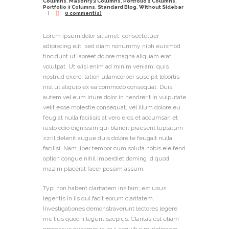
Columns
,
Masonry 3 Columns
,
Portfolio 2 Columns
,
Portfolio 3 Columns
,
Standard Blog
,
Without Sidebar
0 comment(s)
Lorem ipsum dolor sit amet, consectetuer
adipiscing elit, sed diam nonummy nibh euismod
tincidunt ut laoreet dolore magna aliquam erat
volutpat. Ut wisi enim ad minim veniam, quis
nostrud exerci tation ullamcorper suscipit lobortis
nisl ut aliquip ex ea commodo consequat. Duis
autem vel eum iriure dolor in hendrerit in vulputate
velit esse molestie consequat, vel illum dolore eu
feugiat nulla facilisis at vero eros et accumsan et
iusto odio dignissim qui blandit praesent luptatum
zzril delenit augue duis dolore te feugait nulla
facilisi. Nam liber tempor cum soluta nobis eleifend
option congue nihil imperdiet doming id quod
mazim placerat facer possim assum.
Typi non habent claritatem insitam; est usus
legentis in iis qui facit eorum claritatem.
Investigationes demonstraverunt lectores legere
me lius quod ii legunt saepius. Claritas est etiam