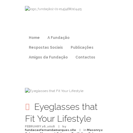
Home
A Fundação
Respostas Sociais
Publicações
Amigos da Fundação
Contactos
Eyeglasses that
Fit Your Lifestyle
FEBRUARY 26, 2016
by
fundacaofernandamarques.site
in
Masonry 2