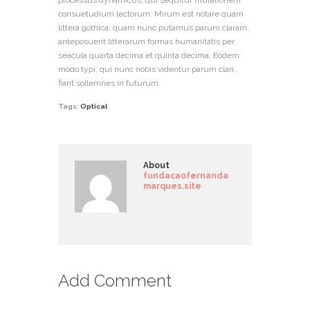
processus dynamicus, qui sequitur mutationem
consuetudium lectorum. Mirum est notare quam
littera gothica, quam nunc putamus parum claram,
anteposuerit litterarum formas humanitatis per
seacula quarta decima et quinta decima. Eodem
modo typi, qui nunc nobis videntur parum clari,
fiant sollemnes in futurum.
Tags:
Optical
About
fundacaofernanda
marques.site
Add Comment